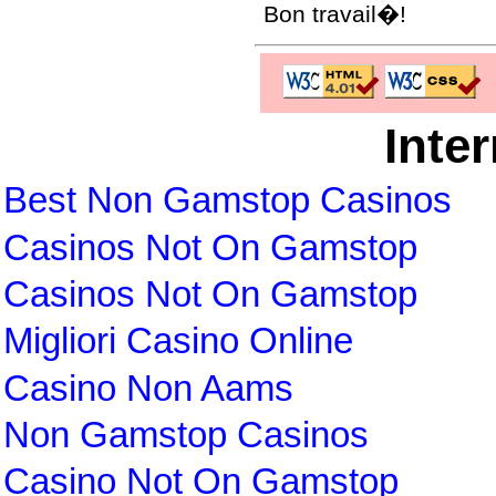
Bon travail�!
Inte
Best Non Gamstop Casinos
Casinos Not On Gamstop
Casinos Not On Gamstop
Migliori Casino Online
Casino Non Aams
Non Gamstop Casinos
Casino Not On Gamstop