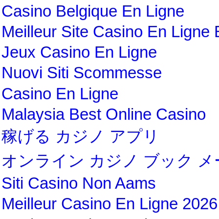
Casino Belgique En Ligne
Meilleur Site Casino En Ligne 
Jeux Casino En Ligne
Nuovi Siti Scommesse
Casino En Ligne
Malaysia Best Online Casino
稼げる カジノ アプリ
オンライン カジノ ブック 
Siti Casino Non Aams
Meilleur Casino En Ligne 2026